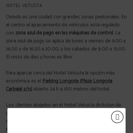
Oviedo es una ciudad con grandes zonas peatonales. En
el centro el aparcamiento de vehículos está regulado
con
zona azul de pago en las máquinas de control
. La
zona azul de pago se aplica de lunes a viernes de 9:00 a
14:00 y de 16:30 a 20:00, y los sábados de 9:00 a 15:00.
El resto de días y horas es libre.
Para aparcar cerca del Hotel Vetusta la opción más
económica es el
Parking Longoria (Plaza Longoria
Carbajal s/n)
abierto 24 h a 100 metros del hotel.
Los clientes alojados en el Hotel Vetusta disfrutan de
un descuento que se aplica con la
tarjeta de descuento
que le entregamos en recepción a su salida. El
precio
diario con descuento es de 11,50€
para un máximo de