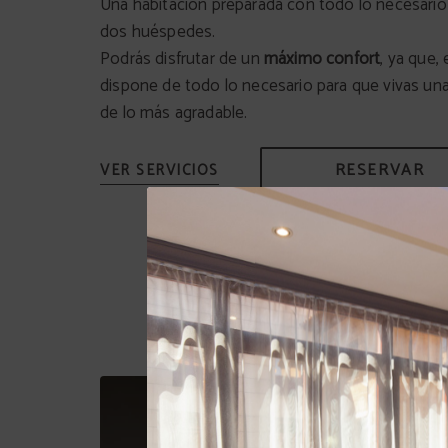
Una habitación preparada con todo lo necesario
dos huéspedes.
Podrás disfrutar de un
máximo confort
, ya que,
dispone de todo lo necesario para que vivas una
de lo más agradable.
RESERVAR