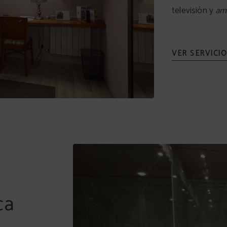
televisión y
ame
ca