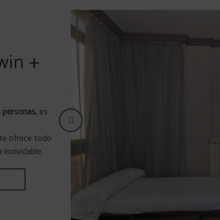
win +
s personas,
es
te ofrece todo
 inolvidable.