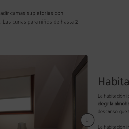
adir camas supletorias con
n. Las cunas para niños de hasta 2
Habita
La habitación i
elegir la almo
descanso que t
La habitación i