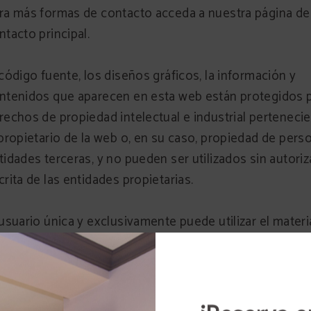
ra más formas de contacto acceda a nuestra página de
ntacto principal.
 código fuente, los diseños gráficos, la información y
ntenidos que aparecen en esta web están protegidos 
rechos de propiedad intelectual e industrial perteneci
 propietario de la web o, en su caso, propiedad de pers
tidades terceras, y no pueden ser utilizados sin autori
crita de las entidades propietarias.
 usuario única y exclusivamente puede utilizar el materi
uí aparezca para su uso personal y privado, siempre qu
spete todos los derechos de propiedad intelectual,
opiedad industrial y demás derechos de propiedad,
edando, por tanto, terminantemente prohibida su