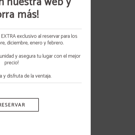
n nuestra web y
s
rra más!
n,
ta
d.
XTRA exclusivo al reservar para los
HO
, diciembre, enero y febrero.
os
DO A
o de
unidad y asegura tu lugar con el mejor
otros
precio!
s las
 y disfruta de la ventaja.
RESERVAR