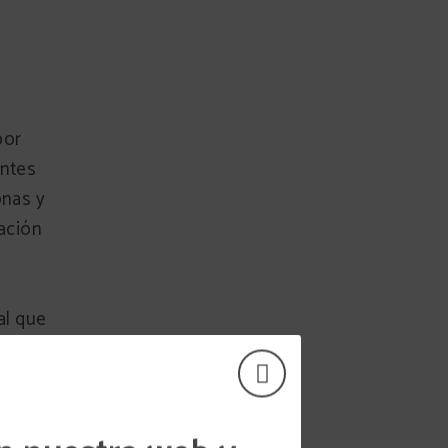
por
entes
onas y
zación
al que
e