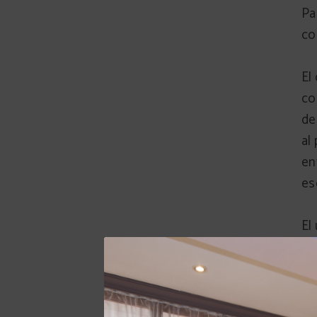
Pa
co
El
co
de
al
en
es
El
aq
re
pr
qu