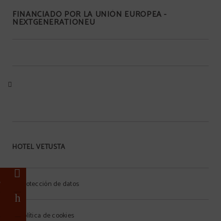
FINANCIADO POR LA UNIÓN EUROPEA -
NEXTGENERATIONEU
HOTEL VETUSTA
e
o
Protección de datos
a
Política de cookies