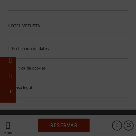
HOTEL VETUSTA
Protección de datos
e
o
Política de cookies
a
Aviso legal
l
Powered by Keytel
RESERVAR
ES
Compra segura
MENÚ