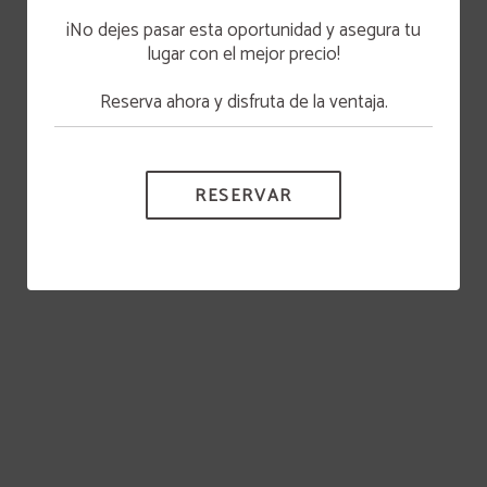
RESERVANDO A TRAVÉS DE LA PÁGINA WEB.
preparamos bizcochos, tartas y bollería artesanal.
¡No dejes pasar esta oportunidad y asegura tu
Ven a desayunar a nuestra cafetería o contacta
con nosotros para reservar un bizcocho.
lugar con el mejor precio!
MÁS INFO
Reserva ahora y disfruta de la ventaja.
RESERVAR