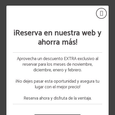
¡Reserva en nuestra web y
ahorra más!
DESAYUNOS
Desayuna en Hotel
Aprovecha un descuento EXTRA exclusivo al
Vetusta
reservar para los meses de noviembre,
DESAYUNA CON NOSOTROS O RESERVA TU
10% de Descuento
BIZCOCHO
diciembre, enero y febrero.
APROVÉCHATE DE UN DESCUENTO DEL 10%
Para que tu desayuno sea especial a diario
RESERVANDO A TRAVÉS DE LA PÁGINA WEB.
preparamos bizcochos, tartas y bollería artesanal.
¡No dejes pasar esta oportunidad y asegura tu
Ven a desayunar a nuestra cafetería o contacta
con nosotros para reservar un bizcocho.
lugar con el mejor precio!
MÁS INFO
Reserva ahora y disfruta de la ventaja.