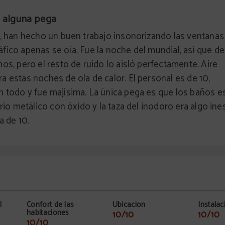
n alguna pega
o, han hecho un buen trabajo insonorizando las ventana
ráfico apenas se oía. Fue la noche del mundial, así que de
os, pero el resto de ruido lo aisló perfectamente. Aire
 estas noches de ola de calor. El personal es de 10,
 todo y fue majísima. La única pega es que los baños e
rio metálico con óxido y la taza del inodoro era algo ine
a de 10.
l
Confort de las
Ubicación
Instalac
habitaciones
10/10
10/10
10/10