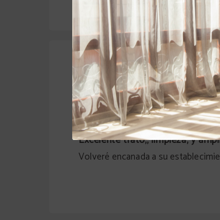
MARIA DE LOS ANGELES CABALLERO 
Limpieza
Atención persona
10/10
10/10
Excelente trato,, limpieza, y amp
Volveré encanada a su establecimi