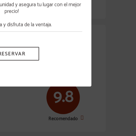
unidad y asegura tu lugar con el mejor
Recomendado
otros
precio!
 y disfruta de la ventaja.
12/06/2026
RESERVAR
iones del hotel
9.8
Recomendado