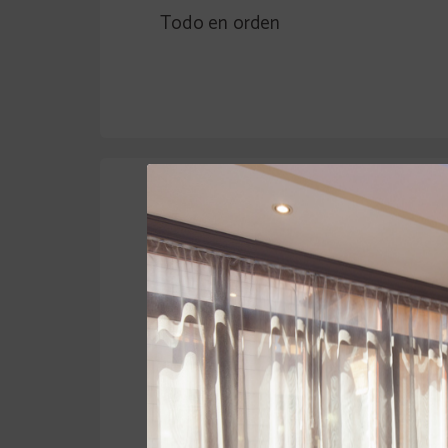
Todo en orden
DAVID BÉCARES GONZÁLEZ
ES
|
Limpieza
Atención persona
8/10
9/10
Un acierto
Un acierto en la elección