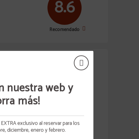
8.6
Recomendado
30/06/2026
iones del hotel
Desayuno
n nuestra web y
8/10
rra más!
8.5
ta
XTRA exclusivo al reservar para los
HO
, diciembre, enero y febrero.
os
DO A