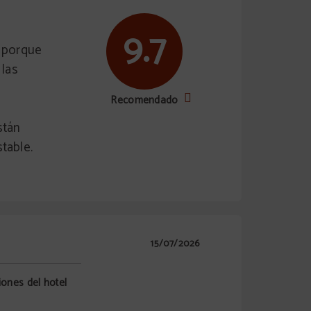
9.7
s porque
 las
Recomendado
stán
stable.
15/07/2026
iones del hotel