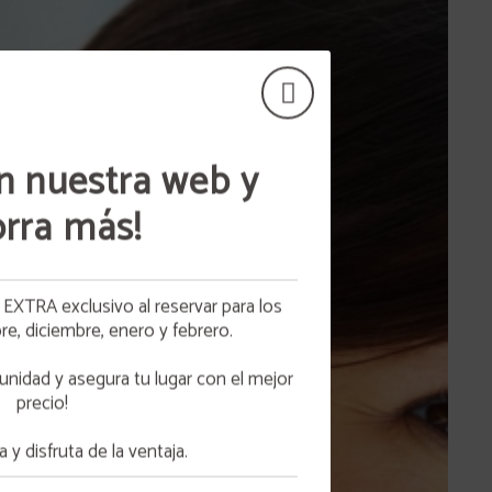
n nuestra web y
rra más!
ta
XTRA exclusivo al reservar para los
HO
, diciembre, enero y febrero.
os
DO A
unidad y asegura tu lugar con el mejor
otros
precio!
 y disfruta de la ventaja.