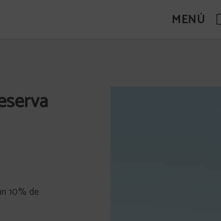
MENÚ
icial.
eserva
 un 10% de