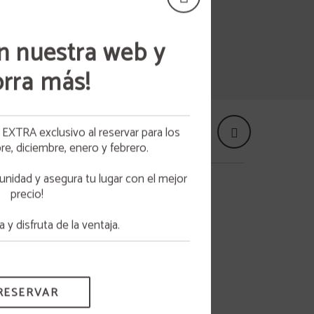
n nuestra web y
rra más!
ta
XTRA exclusivo al reservar para los
HO
, diciembre, enero y febrero.
os
DO A
unidad y asegura tu lugar con el mejor
otros
precio!
UNIÓN EUROPEA - NEXTGENERATIONEU
 y disfruta de la ventaja.
RESERVAR