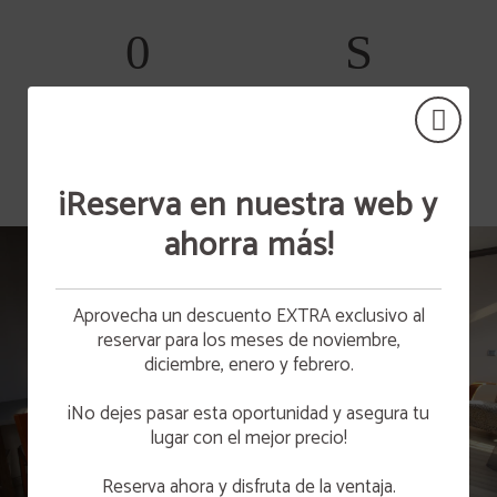
Amenities
TV LCD
¡Reserva en nuestra web y
ahorra más!
DESAYUNOS
Desayuna en Hotel
Aprovecha un descuento EXTRA exclusivo al
Vetusta
reservar para los meses de noviembre,
DESAYUNA CON NOSOTROS O RESERVA TU
10% de Descuento
BIZCOCHO
diciembre, enero y febrero.
APROVÉCHATE DE UN DESCUENTO DEL 10%
Para que tu desayuno sea especial a diario
RESERVANDO A TRAVÉS DE LA PÁGINA WEB.
preparamos bizcochos, tartas y bollería artesanal.
¡No dejes pasar esta oportunidad y asegura tu
Ven a desayunar a nuestra cafetería o contacta
con nosotros para reservar un bizcocho.
lugar con el mejor precio!
MÁS INFO
Reserva ahora y disfruta de la ventaja.